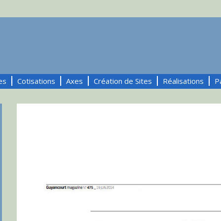
es
Cotisations
Axes
Création de Sites
Réalisations
P